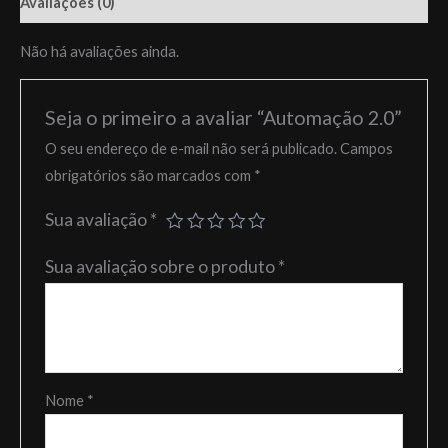
Avaliações (0)
Não há avaliações ainda.
Seja o primeiro a avaliar “Automação 2.0”
O seu endereço de e-mail não será publicado.
Campos
obrigatórios são marcados com
*
Sua avaliação
*
Sua avaliação sobre o produto
*
Nome
*