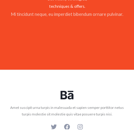
techniques & offers.
Mi tincidunt neque, eu imperdiet bibendum ornare pulvinar.
Amet suscipit urna turpis in malesuada et sapien semper porttitor netus
turpis molestie sit molestie quis vitae posuere turpis nisi.