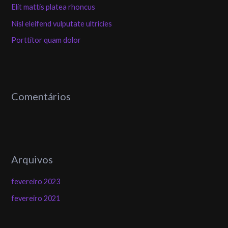
Elit mattis platea rhoncus
a
Nisl eleifend vulputate ultricies
r
Porttitor quam dolor
p
o
r
:
Comentários
Arquivos
fevereiro 2023
fevereiro 2021