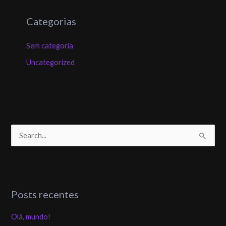
Categorias
Sem categoria
Uncategorized
P
e
s
q
Posts recentes
u
i
Olá, mundo!
s